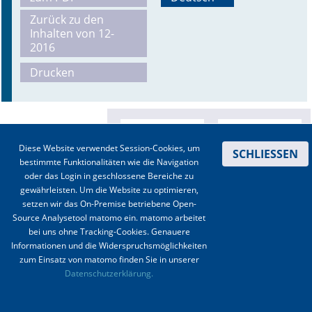
Zurück zu den
Online First
Inhalten von 12-
2016
A&I English
Drucken
Mediadaten
Autoren-Service
Diese Website verwendet Session-Cookies, um
Bestell-Service
SCHLIESSEN
bestimmte Funktionalitäten wie die Navigation
oder das Login in geschlossene Bereiche zu
Stellenmarkt
gewährleisten. Um die Website zu optimieren,
setzen wir das On-Premise betriebene Open-
Kongresskalender
Source Analysetool matomo ein. matomo arbeitet
bei uns ohne Tracking-Cookies. Genauere
Informationen und die Widerspruchsmöglichkeiten
zum Einsatz von matomo finden Sie in unserer
Kontakt
|
Impressum
|
Datenschutz
|
Haftungsausschluss
|
AGBs
Datenschutzerklärung.
© 2003-2020 Anästhesiologie & Intensivmedizin, Aktiv Druck und Verlag GmbH ISSN 1439-