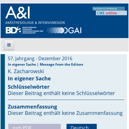
57. Jahrgang - Dezember 2016
Suche
In eigener Sache | Message from the Editors
K. Zacharowski
Aktuelle Ausgabe
In eigener Sache
Schlüsselwörter
Leitlinien
Dieser Beitrag enthält keine Schlüsselwörter
Archiv
Zusammenfassung
Dieser Beitrag enthält keine Zusammenfassung
Supplements
Supplements OrphanAnesthesia
zum PDF
Deutsch