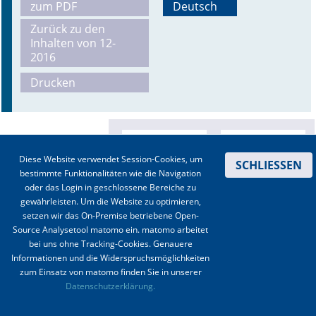
zum PDF
Deutsch
Online First
Zurück zu den
Inhalten von 12-
2016
A&I English
Drucken
Mediadaten
Autoren-Service
Bestell-Service
Diese Website verwendet Session-Cookies, um
SCHLIESSEN
bestimmte Funktionalitäten wie die Navigation
Stellenmarkt
oder das Login in geschlossene Bereiche zu
gewährleisten. Um die Website zu optimieren,
Kongresskalender
setzen wir das On-Premise betriebene Open-
Source Analysetool matomo ein. matomo arbeitet
bei uns ohne Tracking-Cookies. Genauere
Informationen und die Widerspruchsmöglichkeiten
zum Einsatz von matomo finden Sie in unserer
Kontakt
|
Impressum
|
Datenschutz
|
Haftungsausschluss
|
AGBs
Datenschutzerklärung.
© 2003-2020 Anästhesiologie & Intensivmedizin, Aktiv Druck und Verlag GmbH ISSN 1439-