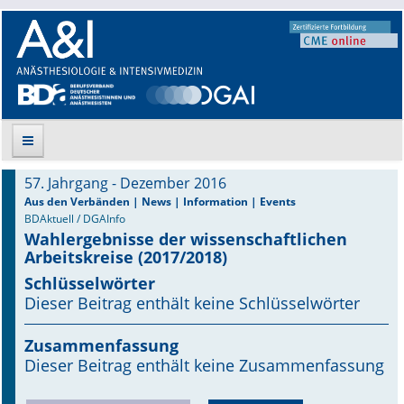
57. Jahrgang - Dezember 2016
Suche
Aus den Verbänden | News | Information | Events
BDAktuell / DGAInfo
Wahlergebnisse der wissenschaftlichen
Aktuelle Ausgabe
Arbeitskreise (2017/2018)
Leitlinien
Schlüsselwörter
Dieser Beitrag enthält keine Schlüsselwörter
Archiv
Zusammenfassung
Supplements
Dieser Beitrag enthält keine Zusammenfassung
Supplements OrphanAnesthesia