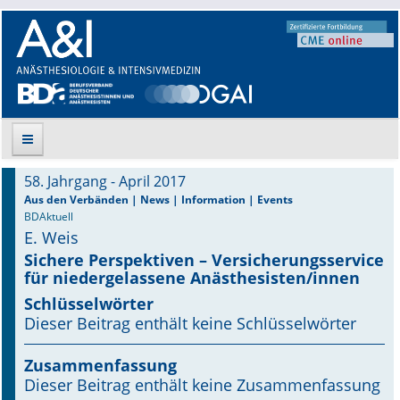
58. Jahrgang - April 2017
Suche
Aus den Verbänden | News | Information | Events
BDAktuell
E. Weis
Aktuelle Ausgabe
Sichere Perspektiven – Versicherungsservice
für niedergelassene Anästhesisten/innen
Leitlinien
Schlüsselwörter
Archiv
Dieser Beitrag enthält keine Schlüsselwörter
Supplements
Zusammenfassung
Dieser Beitrag enthält keine Zusammenfassung
Supplements OrphanAnesthesia