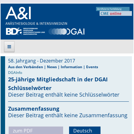
58. Jahrgang - Dezember 2017
Suche
Aus den Verbänden | News | Information | Events
DGAInfo
25-jährige Mitgliedschaft in der DGAI
Aktuelle Ausgabe
Schlüsselwörter
Leitlinien
Dieser Beitrag enthält keine Schlüsselwörter
Archiv
Zusammenfassung
Dieser Beitrag enthält keine Zusammenfassung
Supplements
zum PDF
Deutsch
Supplements OrphanAnesthesia