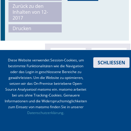
Zurück zu den
Online First
Inhalten von 12-
2017
A&I English
Drucken
Mediadaten
Autoren-Service
Diese Website verwendet Session-Cookies, um
SCHLIESSEN
Bestell-Service
bestimmte Funktionalitäten wie die Navigation
oder das Login in geschlossene Bereiche zu
Stellenmarkt
gewährleisten. Um die Website zu optimieren,
setzen wir das On-Premise betriebene Open-
Kongresskalender
Source Analysetool matomo ein. matomo arbeitet
bei uns ohne Tracking-Cookies. Genauere
Informationen und die Widerspruchsmöglichkeiten
zum Einsatz von matomo finden Sie in unserer
Kontakt
|
Impressum
|
Datenschutz
|
Haftungsausschluss
|
AGBs
Datenschutzerklärung.
© 2003-2020 Anästhesiologie & Intensivmedizin, Aktiv Druck und Verlag GmbH ISSN 1439-
0256 (online) ISSN 0170-5334 (Print)