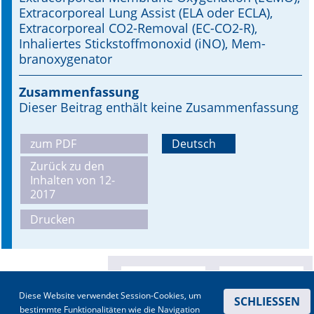
Extracorporeal Lung Assist (ELA oder ECLA),
Extracorporeal CO2-Removal (EC-CO2-R),
Online First
Inhaliertes Stickstoffmonoxid (iNO), Mem­
branoxygenator
A&I English
Mediadaten
Zusammenfassung
Dieser Beitrag enthält keine Zusammenfassung
Autoren-Service
zum PDF
Deutsch
Bestell-Service
Zurück zu den
Inhalten von 12-
Stellenmarkt
2017
Kongresskalender
Drucken
Diese Website verwendet Session-Cookies, um
SCHLIESSEN
bestimmte Funktionalitäten wie die Navigation