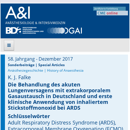
58. Jahrgang - Dezember 2017
Suche
Sonderbeiträge | Special Articles
Anästhesiegeschichte | History of Anaesthesia
K. J. Falke
Aktuelle Ausgabe
Die Behandlung des akuten
Lungenversagens mit extra­korporalem
Leitlinien
Gasaustausch in Deutschland und erste
klinische Anwendung von inhaliertem
Archiv
Stickstoffmonoxid bei ARDS
Schlüsselwörter
Supplements
Adult Respiratory Distress Syndrome (ARDS),
Extracorporeal Membrane Oxygena­tion (ECMO),
Supplements OrphanAnesthesia