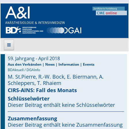
59. Jahrgang - April 2018
Suche
Aus den Verbänden | News | Information | Events
BDAktuell / DGAInfo
M. St.Pierre, R.-W. Bock, E. Biermann, A.
Aktuelle Ausgabe
Schleppers, T. Rhaiem
Leitlinien
CIRS-AINS: Fall des Monats
Schlüsselwörter
Archiv
Dieser Beitrag enthält keine Schlüsselwörter
Supplements
Zusammenfassung
Dieser Beitrag enthält keine Zusammenfassung
Supplements OrphanAnesthesia