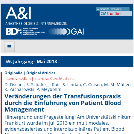
59. Jahrgang - Mai 2018
Suche
Originalia | Original Articles
Intensivmedizin | Intensive Care Medicine
Aktuelle Ausgabe
D. Fischer, S. Schäfer, J. Raic, S. Lindau, C. Geisen, M. M. Müller,
K. Zacharowski, P. Meybohm
Leitlinien
Veränderungen der Transfusionspraxis
durch die Einführung von Patient Blood
Archiv
Management
Hintergrund und Fragestellung: Am Uni­versitätsklinikum
Supplements
Frankfurt wurde im Juli 2013 ein multimodales,
evidenzbasiertes und interdisziplinäres Patient Blood
Supplements OrphanAnesthesia