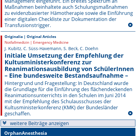
Management eingeführt. Ein brei­tes Spektrum an
Maßnahmen beinhaltete auch Schulungsmaßnahmen
Online First
zu evidenzbasierter Hämotherapie sowie die Einführung
einer digitalen Checkliste zur Dokumentation der
Transfusionstrigger.
A&I English
Originalia | Original Articles
Mediadaten
Notfallmedizin | Emergency Medicine
J. Kubitz, C. Süss-Havemann, S. Beck, C. Doehn
Autoren-Service
Initiale Umsetzung der Empfehlung der
Kultusministerkonferenz zur
Bestell-Service
Reanimationsausbildung von SchülerInnen
– Eine bundesweite Bestandsaufnahme –
Stellenmarkt
Hintergrund und Fragestellung: In Deutschland wurde
die Grundlage für die Einführung des flächendeckenden
Kongresskalender
Reanimationsunterrichts in den Schulen im Juni 2014
mit der Empfehlung des Schulausschusses der
Kultusministerkon­ferenz (KMK) der Bundesländer
geschaffen.
weitere Beiträge anzeigen
OrphanAnesthesia