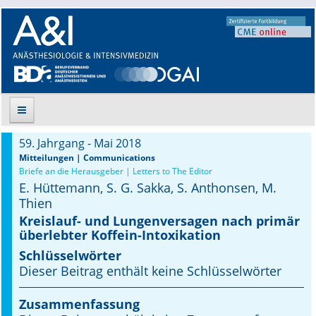
59. Jahrgang - Mai 2018
Suche
Mitteilungen | Communications
Briefe an die Herausgeber | Letters to The Editor
E. Hüttemann, S. G. Sakka, S. Anthonsen, M.
Aktuelle Ausgabe
Thien
Leitlinien
Kreislauf- und Lungen­versagen nach primär
überlebter Koffein-Intoxikation
Archiv
Schlüsselwörter
Dieser Beitrag enthält keine Schlüsselwörter
Supplements
Zusammenfassung
Supplements OrphanAnesthesia