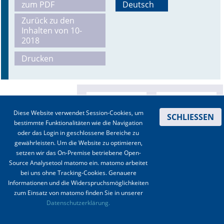
zum PDF
Deutsch
Online First
Zurück zu den
Inhalten von 10-
2018
A&I English
Drucken
Mediadaten
Autoren-Service
Bestell-Service
Diese Website verwendet Session-Cookies, um
SCHLIESSEN
bestimmte Funktionalitäten wie die Navigation
Stellenmarkt
oder das Login in geschlossene Bereiche zu
gewährleisten. Um die Website zu optimieren,
Kongresskalender
setzen wir das On-Premise betriebene Open-
Source Analysetool matomo ein. matomo arbeitet
bei uns ohne Tracking-Cookies. Genauere
Informationen und die Widerspruchsmöglichkeiten
zum Einsatz von matomo finden Sie in unserer
Kontakt
|
Impressum
|
Datenschutz
|
Haftungsausschluss
|
AGBs
Datenschutzerklärung.
© 2003-2020 Anästhesiologie & Intensivmedizin, Aktiv Druck und Verlag GmbH ISSN 1439-