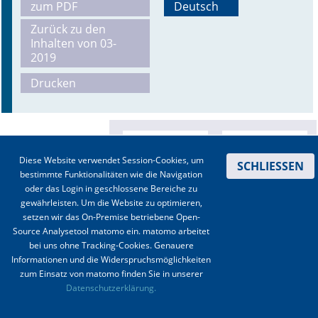
zum PDF
Deutsch
Online First
Zurück zu den
Inhalten von 03-
2019
A&I English
Drucken
Mediadaten
Autoren-Service
Bestell-Service
Diese Website verwendet Session-Cookies, um
SCHLIESSEN
bestimmte Funktionalitäten wie die Navigation
Stellenmarkt
oder das Login in geschlossene Bereiche zu
gewährleisten. Um die Website zu optimieren,
Kongresskalender
setzen wir das On-Premise betriebene Open-
Source Analysetool matomo ein. matomo arbeitet
bei uns ohne Tracking-Cookies. Genauere
Informationen und die Widerspruchsmöglichkeiten
zum Einsatz von matomo finden Sie in unserer
Kontakt
|
Impressum
|
Datenschutz
|
Haftungsausschluss
|
AGBs
Datenschutzerklärung.
© 2003-2020 Anästhesiologie & Intensivmedizin, Aktiv Druck und Verlag GmbH ISSN 1439-