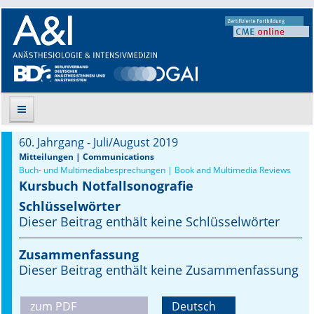
60. Jahrgang - Juli/August 2019
Suche
Mitteilungen | Communications
Buch- und Multimediabesprechungen | Book and Multimedia Reviews
Kursbuch Notfallsonografie
Aktuelle Ausgabe
Schlüsselwörter
Leitlinien
Dieser Beitrag enthält keine Schlüsselwörter
Archiv
Zusammenfassung
Dieser Beitrag enthält keine Zusammenfassung
Supplements
zum PDF
Deutsch
Supplements OrphanAnesthesia