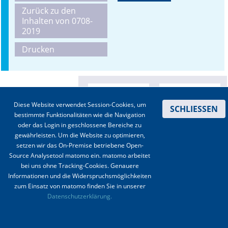
Zurück zu den
Online First
Inhalten von 0708-
2019
A&I English
Drucken
Mediadaten
Autoren-Service
Diese Website verwendet Session-Cookies, um
SCHLIESSEN
Bestell-Service
bestimmte Funktionalitäten wie die Navigation
oder das Login in geschlossene Bereiche zu
Stellenmarkt
gewährleisten. Um die Website zu optimieren,
setzen wir das On-Premise betriebene Open-
Kongresskalender
Source Analysetool matomo ein. matomo arbeitet
bei uns ohne Tracking-Cookies. Genauere
Informationen und die Widerspruchsmöglichkeiten
zum Einsatz von matomo finden Sie in unserer
Kontakt
|
Impressum
|
Datenschutz
|
Haftungsausschluss
|
AGBs
Datenschutzerklärung.
© 2003-2020 Anästhesiologie & Intensivmedizin, Aktiv Druck und Verlag GmbH ISSN 1439-
0256 (online) ISSN 0170-5334 (Print)