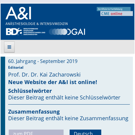
60. Jahrgang - September 2019
Suche
Editorial
Prof. Dr. Dr. Kai Zacharowski
Aktuelle Ausgabe
Neue Website der A&I ist online!
Schlüsselwörter
Leitlinien
Dieser Beitrag enthält keine Schlüsselwörter
Archiv
Zusammenfassung
Dieser Beitrag enthält keine Zusammenfassung
Supplements
Supplements OrphanAnesthesia
zum PDF
Deutsch