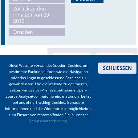
Zurück zu den
Online First
Inhalten von 09-
2019
A&I English
Drucken
Mediadaten
Autoren-Service
Diese Website verwendet Session-Cookies, um
Bestell-Service
SCHLIESSEN
bestimmte Funktionalitäten wie die Navigation
oder das Login in geschlossene Bereiche zu
Stellenmarkt
gewährleisten. Um die Website zu optimieren,
setzen wir das On-Premise betriebene Open-
Kongresskalender
Source Analysetool matomo ein. matomo arbeitet
bei uns ohne Tracking-Cookies. Genauere
Informationen und die Widerspruchsmöglichkeiten
zum Einsatz von matomo finden Sie in unserer
Kontakt
|
Impressum
|
Datenschutz
|
Haftungsausschluss
|
AGBs
Datenschutzerklärung.
© 2003-2020 Anästhesiologie & Intensivmedizin, Aktiv Druck und Verlag GmbH ISSN 1439-