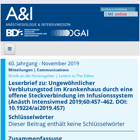
60. Jahrgang - November 2019
Suche
Mitteilungen | Communications
Briefe an die Herausgeber | Letters to The Editor
Leserbrief zu: Ungewöhnlicher
Aktuelle Ausgabe
Verblutungstod im Krankenhaus durch eine
offene Steckverbindung im Infusionssystem
Leitlinien
(Anästh Intensivmed 2019;60:457–462. DOI:
10.19224/ai2019.457)
Archiv
Schlüsselwörter
Dieser Beitrag enthält keine Schlüsselwörter
Supplements
Zusammenfassung
Supplements OrphanAnesthesia