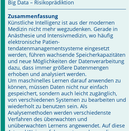
Big Data – Risikoprädiktion
Online First
Zusammenfassung
Künstliche Intelligenz ist aus der modernen
A&I English
Medizin nicht mehr wegzudenken. Gerade in
Anästhesie und Intensivmedizin, wo häufig
Mediadaten
elektronische Patien­
tendatenmanagementsysteme eingesetzt
Autoren-Service
werden, führen wachsende Speicherkapazitäten
und neue Möglichkeiten der Datenverarbeitung
Bestell-Service
dazu, dass immer größere Datenmengen
erhoben und analysiert werden.
Stellenmarkt
Um maschinelles Lernen darauf anwenden zu
können, müssen Daten nicht nur einfach
Kongresskalender
gespeichert, sondern auch leicht zugänglich,
von verschiedenen Systemen zu bearbeiten und
wiederholt zu benutzen sein. Als
Analysemethoden werden verschiedenste
Verfahren des überwachten und
unüberwachten Lernens angewendet. Auf diese