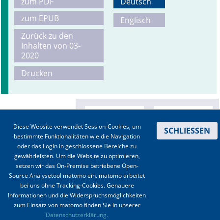
zum PDF
Deutsch
zum EPUB
Englisch
Zurück zu den
Inhalten von 03-
2020
Drucken
Diese Website verwendet Session-Cookies, um
SCHLIESSEN
bestimmte Funktionalitäten wie die Navigation
oder das Login in geschlossene Bereiche zu
gewährleisten. Um die Website zu optimieren,
setzen wir das On-Premise betriebene Open-
Source Analysetool matomo ein. matomo arbeitet
bei uns ohne Tracking-Cookies. Genauere
Informationen und die Widerspruchsmöglichkeiten
zum Einsatz von matomo finden Sie in unserer
Kontakt
|
Impressum
|
Datenschutz
|
Haftungsausschluss
|
AGBs
Datenschutzerklärung.