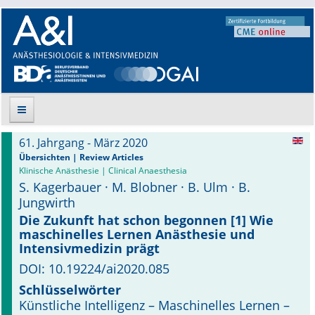
61. Jahrgang - März 2020
Suche
Übersichten | Review Articles
Klinische Anästhesie | Clinical Anaesthesia
S. Kagerbauer · M. Blobner · B. Ulm · B.
Aktuelle Ausgabe
Jungwirth
Leitlinien
Die Zukunft hat schon begonnen [1] Wie
maschinelles Lernen Anästhesie und
Intensivmedizin prägt
Archiv
DOI: 10.19224/ai2020.085
Supplements
Schlüsselwörter
Künstliche Intelligenz – Maschinelles Lernen –
Supplements OrphanAnesthesia