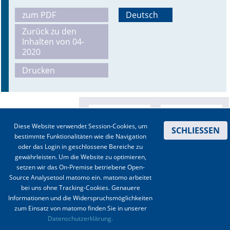
zum PDF
Deutsch
Online First
Zurück zu den
Inhalten von 04-
A&I English
2020
Mediadaten
Drucken
Autoren-Service
Bestell-Service
Diese Website verwendet Session-Cookies, um
SCHLIESSEN
Stellenmarkt
bestimmte Funktionalitäten wie die Navigation
oder das Login in geschlossene Bereiche zu
Kongresskalender
gewährleisten. Um die Website zu optimieren,
setzen wir das On-Premise betriebene Open-
Source Analysetool matomo ein. matomo arbeitet
bei uns ohne Tracking-Cookies. Genauere
Informationen und die Widerspruchsmöglichkeiten
zum Einsatz von matomo finden Sie in unserer
Kontakt
|
Impressum
|
Datenschutz
|
Haftungsausschluss
|
AGBs
Datenschutzerklärung.