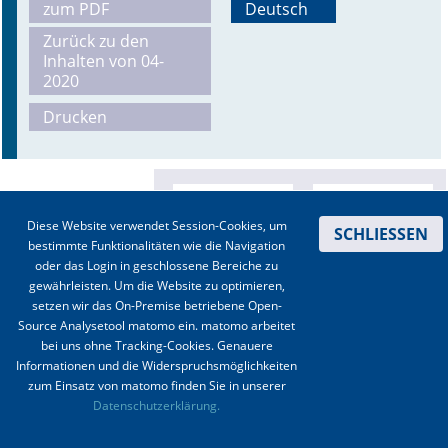
zum PDF
Deutsch
Online First
Zurück zu den
Inhalten von 04-
2020
A&I English
Drucken
Mediadaten
Autoren-Service
Bestell-Service
Diese Website verwendet Session-Cookies, um
SCHLIESSEN
bestimmte Funktionalitäten wie die Navigation
Stellenmarkt
oder das Login in geschlossene Bereiche zu
gewährleisten. Um die Website zu optimieren,
Kongresskalender
setzen wir das On-Premise betriebene Open-
Source Analysetool matomo ein. matomo arbeitet
bei uns ohne Tracking-Cookies. Genauere
Informationen und die Widerspruchsmöglichkeiten
zum Einsatz von matomo finden Sie in unserer
Kontakt
|
Impressum
|
Datenschutz
|
Haftungsausschluss
|
AGBs
Datenschutzerklärung.
© 2003-2020 Anästhesiologie & Intensivmedizin, Aktiv Druck und Verlag GmbH ISSN 1439-