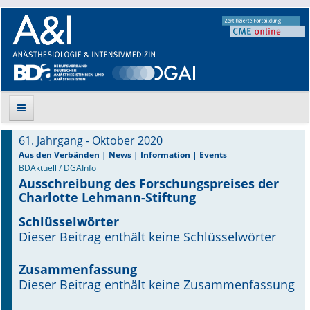
61. Jahrgang - Oktober 2020
Suche
Aus den Verbänden | News | Information | Events
BDAktuell / DGAInfo
Ausschreibung des Forschungspreises der
Aktuelle Ausgabe
Charlotte Lehmann-Stiftung
Leitlinien
Schlüsselwörter
Dieser Beitrag enthält keine Schlüsselwörter
Archiv
Zusammenfassung
Supplements
Dieser Beitrag enthält keine Zusammenfassung
Supplements OrphanAnesthesia