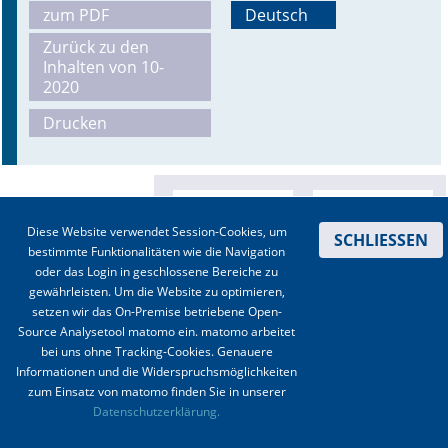
zum PDF
Deutsch
Online First
Zurück zu den
Inhalten von 10-
A&I English
2020
Drucken
Mediadaten
Autoren-Service
Bestell-Service
Diese Website verwendet Session-Cookies, um
SCHLIESSEN
bestimmte Funktionalitäten wie die Navigation
Stellenmarkt
oder das Login in geschlossene Bereiche zu
gewährleisten. Um die Website zu optimieren,
Kongresskalender
setzen wir das On-Premise betriebene Open-
Source Analysetool matomo ein. matomo arbeitet
bei uns ohne Tracking-Cookies. Genauere
Informationen und die Widerspruchsmöglichkeiten
zum Einsatz von matomo finden Sie in unserer
Kontakt
|
Impressum
|
Datenschutz
|
Haftungsausschluss
|
AGBs
Datenschutzerklärung.
© 2003-2020 Anästhesiologie & Intensivmedizin, Aktiv Druck und Verlag GmbH ISSN 1439-