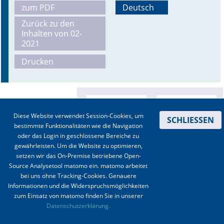
zum PDF
Deutsch
Online First
Zurück zu den
Inhalten von 02-
A&I English
2021
Drucken
Mediadaten
Autoren-Service
Bestell-Service
Diese Website verwendet Session-Cookies, um
SCHLIESSEN
bestimmte Funktionalitäten wie die Navigation
Stellenmarkt
oder das Login in geschlossene Bereiche zu
gewährleisten. Um die Website zu optimieren,
Kongresskalender
setzen wir das On-Premise betriebene Open-
Source Analysetool matomo ein. matomo arbeitet
bei uns ohne Tracking-Cookies. Genauere
Informationen und die Widerspruchsmöglichkeiten
zum Einsatz von matomo finden Sie in unserer
Kontakt
|
Impressum
|
Datenschutz
|
Haftungsausschluss
|
AGBs
Datenschutzerklärung.
© 2003-2020 Anästhesiologie & Intensivmedizin, Aktiv Druck und Verlag GmbH ISSN 1439-