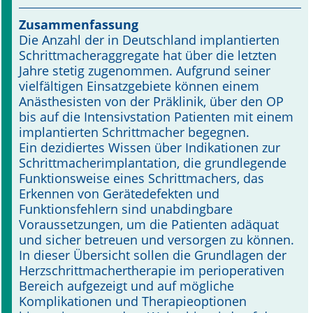
Zusammenfassung
Online First
Die Anzahl der in Deutschland implantierten
Schrittmacheraggregate hat über die letzten
A&I English
Jahre stetig zugenommen. Aufgrund seiner
vielfältigen Einsatzge­biete können einem
Mediadaten
Anästhesisten von der Präklinik, über den OP
bis auf die Intensivstation Patienten mit einem
Autoren-Service
im­plantierten Schrittmacher begegnen.
Ein dezidiertes Wissen über Indikationen zur
Bestell-Service
Schrittmacherimplantation, die grundlegende
Funktionsweise eines Schrittmachers, das
Stellenmarkt
Erkennen von Gerätedefekten und
Funktionsfehlern sind unabdingbare
Kongresskalender
Voraussetzungen, um die Patienten adäquat
und sicher betreuen und versorgen zu können.
In dieser Übersicht sollen die Grundlagen der
Herzschrittmacher­therapie im perioperativen
Bereich aufgezeigt und auf mögliche
Komplikatio­nen und Therapieoptionen