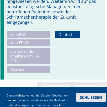
hingewiesen werden. Weiterhin wird auf das
anästhesiologische Management der
betroffenen Patienten sowie der
Schrittmachertherapie der Zukunft
eingegangen.
zum PDF
Deutsch
zum EPUB
Zurück zu den
Inhalten von 10-
2021
Drucken
Diese Website verwendet Session-Cookies, um
SCHLIESSEN
bestimmte Funktionalitäten wie die Navigation
oder das Login in geschlossene Bereiche zu