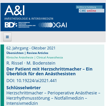
62. Jahrgang - Oktober 2021
Suche
Übersichten | Review Articles
Klinische Anästhesie | Clinical Anaesthesia
R. Rissel · M. Bodenstein
Aktuelle Ausgabe
Der Patient mit Herzschrittmacher – Ein
Überblick für den Anästhesisten
Leitlinien
DOI: 10.19224/ai2021.441
Archiv
Schlüsselwörter
Herzschrittmacher – Perioperative Anästhesie –
Supplements
Herzrhythmusstörung – Notfallmedizin –
Intensivmedizin
Supplements OrphanAnesthesia