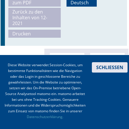
zum PDF
Deutsch
Online First
Zurück zu den
Inhalten von 12-
2021
A&I English
Drucken
Mediadaten
Autoren-Service
Bestell-Service
Diese Website verwendet Session-Cookies, um
SCHLIESSEN
bestimmte Funktionalitäten wie die Navigation
Stellenmarkt
oder das Login in geschlossene Bereiche zu
gewährleisten. Um die Website zu optimieren,
Kongresskalender
setzen wir das On-Premise betriebene Open-
Source Analysetool matomo ein. matomo arbeitet
bei uns ohne Tracking-Cookies. Genauere
Informationen und die Widerspruchsmöglichkeiten
zum Einsatz von matomo finden Sie in unserer
Kontakt
|
Impressum
|
Datenschutz
|
Haftungsausschluss
|
AGBs
Datenschutzerklärung.
© 2003-2020 Anästhesiologie & Intensivmedizin, Aktiv Druck und Verlag GmbH ISSN 1439-