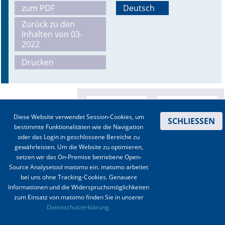
zum PDF
Deutsch
Online First
Zurück zu den
Inhalten von 03-
A&I English
2022
Drucken
Mediadaten
Autoren-Service
Bestell-Service
Diese Website verwendet Session-Cookies, um
SCHLIESSEN
bestimmte Funktionalitäten wie die Navigation
Stellenmarkt
oder das Login in geschlossene Bereiche zu
gewährleisten. Um die Website zu optimieren,
Kongresskalender
setzen wir das On-Premise betriebene Open-
Source Analysetool matomo ein. matomo arbeitet
bei uns ohne Tracking-Cookies. Genauere
Informationen und die Widerspruchsmöglichkeiten
zum Einsatz von matomo finden Sie in unserer
Kontakt
|
Impressum
|
Datenschutz
|
Haftungsausschluss
|
AGBs
Datenschutzerklärung.