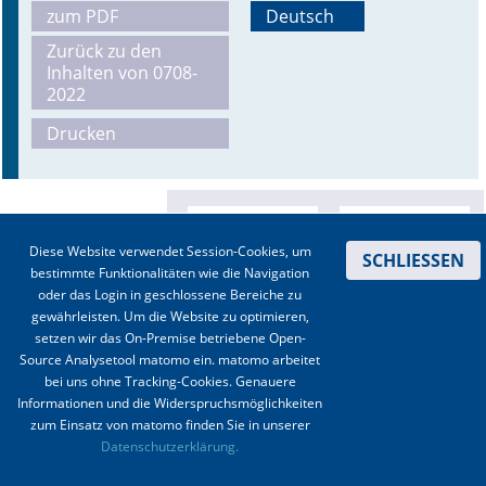
zum PDF
Deutsch
Online First
Zurück zu den
Inhalten von 0708-
A&I English
2022
Drucken
Mediadaten
Autoren-Service
Bestell-Service
Diese Website verwendet Session-Cookies, um
SCHLIESSEN
bestimmte Funktionalitäten wie die Navigation
Stellenmarkt
oder das Login in geschlossene Bereiche zu
gewährleisten. Um die Website zu optimieren,
Kongresskalender
setzen wir das On-Premise betriebene Open-
Source Analysetool matomo ein. matomo arbeitet
bei uns ohne Tracking-Cookies. Genauere
Informationen und die Widerspruchsmöglichkeiten
zum Einsatz von matomo finden Sie in unserer
Kontakt
|
Impressum
|
Datenschutz
|
Haftungsausschluss
|
AGBs
Datenschutzerklärung.
© 2003-2020 Anästhesiologie & Intensivmedizin, Aktiv Druck und Verlag GmbH ISSN 1439-