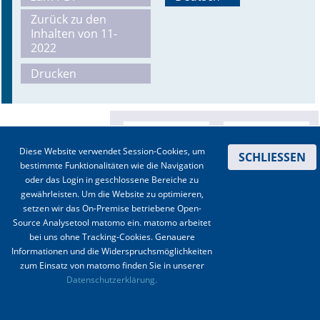
Zurück zu den
Online First
Inhalten von 11-
2022
A&I English
Drucken
Mediadaten
Autoren-Service
Diese Website verwendet Session-Cookies, um
Bestell-Service
SCHLIESSEN
bestimmte Funktionalitäten wie die Navigation
oder das Login in geschlossene Bereiche zu
Stellenmarkt
gewährleisten. Um die Website zu optimieren,
setzen wir das On-Premise betriebene Open-
Kongresskalender
Source Analysetool matomo ein. matomo arbeitet
bei uns ohne Tracking-Cookies. Genauere
Informationen und die Widerspruchsmöglichkeiten
zum Einsatz von matomo finden Sie in unserer
Kontakt
|
Impressum
|
Datenschutz
|
Haftungsausschluss
|
AGBs
Datenschutzerklärung.
© 2003-2020 Anästhesiologie & Intensivmedizin, Aktiv Druck und Verlag GmbH ISSN 1439-
0256 (online) ISSN 0170-5334 (Print)