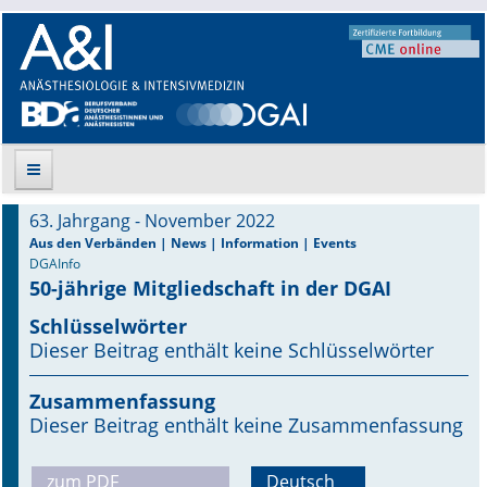
63. Jahrgang - November 2022
Suche
Aus den Verbänden | News | Information | Events
DGAInfo
50-jährige Mitgliedschaft in der DGAI
Aktuelle Ausgabe
Schlüsselwörter
Leitlinien
Dieser Beitrag enthält keine Schlüsselwörter
Archiv
Zusammenfassung
Dieser Beitrag enthält keine Zusammenfassung
Supplements
zum PDF
Deutsch
Supplements OrphanAnesthesia