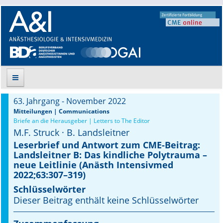
63. Jahrgang - November 2022
Suche
Mitteilungen | Communications
Briefe an die Herausgeber | Letters to The Editor
M.F. Struck · B. Landsleitner
Aktuelle Ausgabe
Leserbrief und Antwort zum CME-Beitrag:
Landsleitner B: Das kindliche Polytrauma –
Leitlinien
neue Leitlinie (Anästh Intensivmed
2022;63:307–319)
Archiv
Schlüsselwörter
Supplements
Dieser Beitrag enthält keine Schlüsselwörter
Supplements OrphanAnesthesia