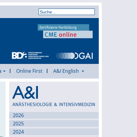
a
Online First
A&I English
Archiv
2026
2025
2024