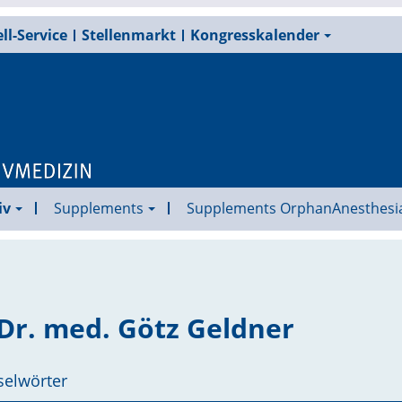
ll-Service
Stellenmarkt
Kongresskalender
iv
Supplements
Supplements OrphanAnesthesi
Dr. med. Götz Geldner
selwörter