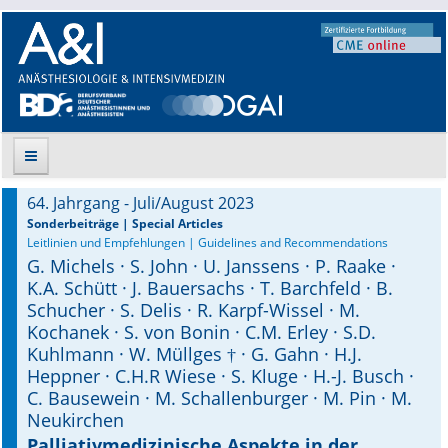
64. Jahrgang - Juli/August 2023
Suche
Sonderbeiträge | Special Articles
Leitlinien und Empfehlungen | Guidelines and Recommendations
G. Michels · S. John · U. Janssens · P. Raake ·
Aktuelle Ausgabe
K.A. Schütt · J. Bauersachs · T. Barchfeld · B.
Schucher · S. Delis · R. Karpf-Wissel · M.
Leitlinien
Kochanek · S. von Bonin · C.M. Erley · S.D.
Kuhlmann · W. Müllges † · G. Gahn · H.J.
Archiv
Heppner · C.H.R Wiese · S. Kluge · H.-J. Busch ·
C. Bausewein · M. Schallenburger · M. Pin · M.
Supplements
Neukirchen
Supplements OrphanAnesthesia
Palliativmedizinische Aspekte in der