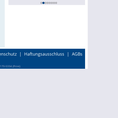
enschutz
|
Haftungsausschluss
|
AGBs
170-5334 (Print)