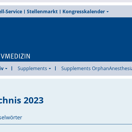
ll-Service
Stellenmarkt
Kongresskalender
iv
Supplements
Supplements OrphanAnesthesi
chnis 2023
selwörter