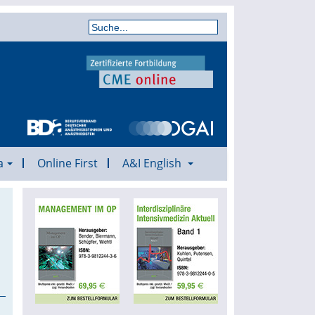
a
Online First
A&I English