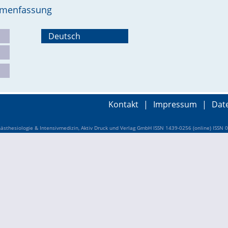
ammenfassung
Deutsch
Kontakt
|
Impressum
|
Dat
sthesiologie & Intensivmedizin, Aktiv Druck und Verlag GmbH ISSN 1439-0256 (online) ISSN 0