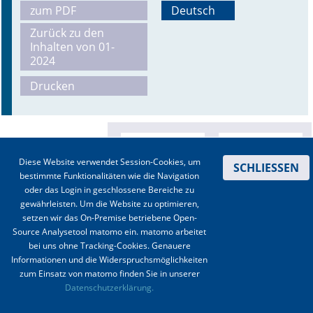
zum PDF
Deutsch
Online First
Zurück zu den
Inhalten von 01-
A&I English
2024
Drucken
Mediadaten
Autoren-Service
Bestell-Service
Diese Website verwendet Session-Cookies, um
SCHLIESSEN
bestimmte Funktionalitäten wie die Navigation
Stellenmarkt
oder das Login in geschlossene Bereiche zu
gewährleisten. Um die Website zu optimieren,
Kongresskalender
setzen wir das On-Premise betriebene Open-
Source Analysetool matomo ein. matomo arbeitet
bei uns ohne Tracking-Cookies. Genauere
Informationen und die Widerspruchsmöglichkeiten
zum Einsatz von matomo finden Sie in unserer
Kontakt
|
Impressum
|
Datenschutz
|
Haftungsausschluss
|
AGBs
Datenschutzerklärung.
© 2003-2020 Anästhesiologie & Intensivmedizin, Aktiv Druck und Verlag GmbH ISSN 1439-