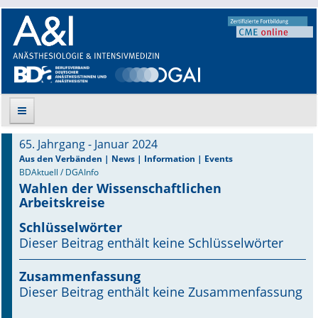
65. Jahrgang - Januar 2024
Suche
Aus den Verbänden | News | Information | Events
BDAktuell / DGAInfo
Wahlen der Wissenschaftlichen
Aktuelle Ausgabe
Arbeitskreise
Leitlinien
Schlüsselwörter
Dieser Beitrag enthält keine Schlüsselwörter
Archiv
Zusammenfassung
Supplements
Dieser Beitrag enthält keine Zusammenfassung
Supplements OrphanAnesthesia