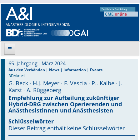
65. Jahrgang - März 2024
Suche
Aus den Verbänden | News | Information | Events
BDAktuell
G. Beck · H.J. Meyer · F. Vescia · P.. Kalbe · J.
Aktuelle Ausgabe
Karst · A. Rüggeberg
Leitlinien
Empfehlung zur Aufteilung zukünftiger
Hybrid-DRG zwischen Operierenden und
Anästhesistinnen und Anästhesisten
Archiv
Schlüsselwörter
Supplements
Dieser Beitrag enthält keine Schlüsselwörter
Supplements OrphanAnesthesia