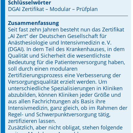
Schlüsselwörter
DGAI Zertifikat – Modular – Prüfplan
Online First
Zusammenfassung
A&I English
Seit fast zehn Jahren besteht nun das Zertifikat
„AI Zert“ der Deutschen Gesellschaft für
Mediadaten
Anästhesiologie und Intensivmedizin e. V.
(DGAI). In dem Teil des Krankenhauses, in dem
Autoren-Service
Qualität und Sicherheit die wesentlichste
Bedeutung für die Patientenversorgung haben,
Bestell-Service
soll durch einen modularen
Zertifizierungsprozess eine Verbesserung der
Stellenmarkt
Versorgungsqualität erzielt werden. Um
unterschiedliche Spezialisierungen in Kliniken
Kongresskalender
abzubilden, können Kliniken jeder Größe und
aus allen Fachrichtungen als Basis ihre
Intensivmedizin, ganz gleich, ob im Rahmen der
Regel- und Schwerpunktversorgung tätig,
zertifizieren lassen.
Zusätzlich, aber nicht obligat, stehen folgende