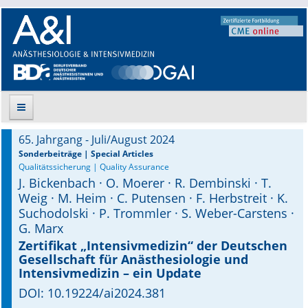
65. Jahrgang - Juli/August 2024
Suche
Sonderbeiträge | Special Articles
Qualitätssicherung | Quality Assurance
J. Bickenbach · O. Moerer · R. Dembinski · T.
Aktuelle Ausgabe
Weig · M. Heim · C. Putensen · F. Herbstreit · K.
Suchodolski · P. Trommler · S. Weber-Carstens ·
Leitlinien
G. Marx
Archiv
Zertifikat „Intensiv­me­dizin“ der Deutschen
Gesellschaft für Anäs­thesiologie und
Intensivmedizin – ein Update
Supplements
DOI: 10.19224/ai2024.381
Supplements OrphanAnesthesia