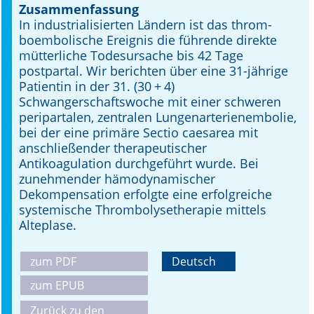
Zusammenfassung
In industrialisierten Ländern ist das throm­
Online First
boembolische Ereignis die führende direkte
mütterliche Todesursache bis 42 Tage
A&I English
postpartal. Wir berichten über eine 31-jährige
Patientin in der 31. (30 + 4)
Mediadaten
Schwangerschaftswoche mit einer schweren
peripartalen, zentralen Lungenarterienembolie,
Autoren-Service
bei der eine primäre Sectio caesarea mit
anschließender therapeutischer
Bestell-Service
Antikoagulation durchgeführt wurde. Bei
zunehmender hämodynamischer
Stellenmarkt
Dekompensation erfolgte eine erfolgreiche
systemische Thrombolysetherapie mittels
Kongresskalender
Alteplase.
zum PDF
Deutsch
zum EPUB
Zurück zu den