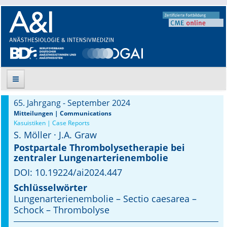
65. Jahrgang - September 2024
Suche
Mitteilungen | Communications
Kasuistiken | Case Reports
S. Möller · J.A. Graw
Aktuelle Ausgabe
Postpartale Thrombolysetherapie bei
zentraler Lungenarterienembolie
Leitlinien
DOI: 10.19224/ai2024.447
Archiv
Schlüsselwörter
Lungenarterienembolie – Sectio caesarea –
Supplements
Schock – Thrombolyse
Supplements OrphanAnesthesia