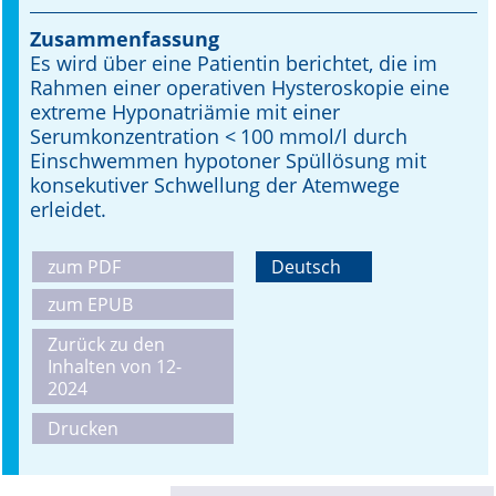
Zusammenfassung
Online First
Es wird über eine Patientin berichtet, die im
Rahmen einer operativen Hysteroskopie eine
A&I English
extreme Hyponatriämie mit einer
Serumkonzentration < 100 mmol/l durch
Mediadaten
Einschwemmen hypotoner Spüllösung mit
konsekutiver Schwellung der Atemwege
Autoren-Service
erleidet.
Bestell-Service
zum PDF
Deutsch
Stellenmarkt
zum EPUB
Kongresskalender
Zurück zu den
Inhalten von 12-
2024
Drucken