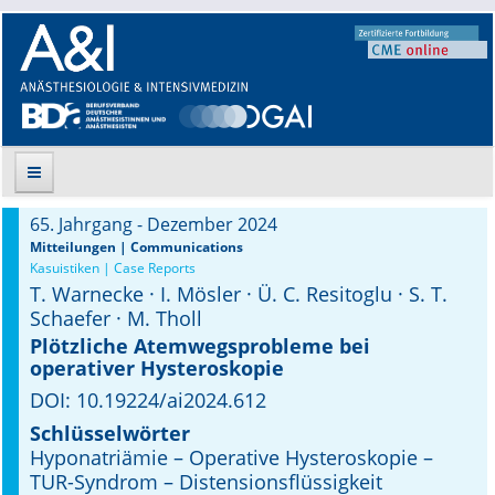
65. Jahrgang - Dezember 2024
Suche
Mitteilungen | Communications
Kasuistiken | Case Reports
T. Warnecke · I. Mösler · Ü. C. Resitoglu · S. T.
Aktuelle Ausgabe
Schaefer · M. Tholl
Leitlinien
Plötzliche Atemwegsprobleme bei
operativer Hysteroskopie
Archiv
DOI: 10.19224/ai2024.612
Schlüsselwörter
Supplements
Hyponatriämie – Operative Hysteroskopie –
TUR-Syndrom – Distensionsflüssigkeit
Supplements OrphanAnesthesia