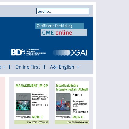
a
Online First
A&I English