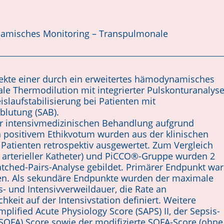
amisches Monitoring – Transpulmonale
fekte einer durch ein erweitertes hämodynamisches
e Thermodilution mit integrierter Pulskonturanalyse
slaufstabilisierung bei Patienten mit
blutung (SAB).
r intensivmedizinischen Behandlung aufgrund
ch positivem Ethikvotum wurden aus der klinischen
atienten retrospektiv ausgewertet. Zum Vergleich
r arterieller Ka­theter) und PiCCO®-Gruppe wurden 2
atched-Pairs-Analyse gebildet. Primärer Endpunkt war
en. Als sekundäre Endpunkte wurden der maximale
- und Intensivverweildauer, die Rate an
keit auf der Intensivstation definiert. Weitere
lified Acute Physiology Score (SAPS) II, der Sepsis-
SOFA) Score sowie der modifizierte SOFA-Score (ohne