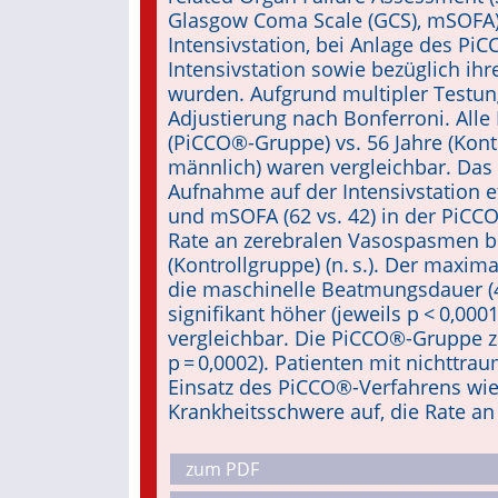
Glasgow Coma Scale (GCS), mSOFA)
Intensivstation, bei Anlage des Pi
Intensivstation sowie bezüglich ih
wurden. Aufgrund multipler Testunge
Adjustierung nach Bonferroni. Alle
(PiCCO®-Gruppe) vs. 56 Jahre (Kont
männlich) waren vergleichbar. Das
Aufnahme auf der Intensivstation et
und mSOFA (62 vs. 42) in der PiCCO®
Rate an zerebralen Vasospasmen be
(Kontrollgruppe) (n. s.). Der maxim
die maschinelle Beatmungsdauer (
signifikant höher (jeweils p < 0,0001
vergleichbar. Die PiCCO®-Gruppe zeig
p = 0,0002). Patienten mit nichttra
Einsatz des PiCCO®-Verfahrens wies
Krankheitsschwere auf, die Rate an
zum PDF