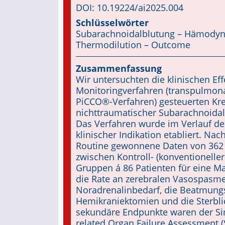
DOI: 10.19224/ai2025.004
Schlüsselwörter
Subarachnoidalblutung – Hämodyn
Thermodilution – Outcome
Zusammenfassung
Wir untersuchten die klinischen Ef
Monitoringverfahren (transpulmonal
PiCCO®-Verfahren) gesteuerten Krei
nichttraumatischer Suba­rachnoidal
Das Verfahren wurde im Verlauf de
klinischer Indikation etabliert. Na
Routine gewonnene Daten von 362 P
zwi­schen Kontroll- (konventionelle
Gruppen á 86 Patienten für eine M
die Rate an zerebralen Vasospasm
Norad­renalinbedarf, die Beatmungs
Hemikraniektomien und die Sterblich
sekundäre Endpunkte waren der Simp
related Organ Failure Assessment (