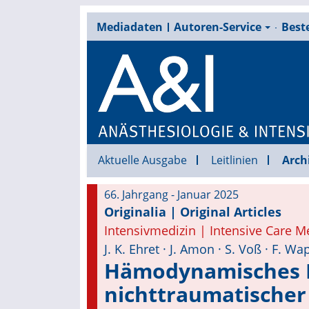
Mediadaten
Autoren-Service
Beste
Aktuelle Ausgabe
Leitlinien
Arch
66. Jahrgang - Januar 2025
Originalia | Original Articles
Intensivmedizin | Intensive Care M
J. K. Ehret · J. Amon · S. Voß · F. Wa
Hämodynamisches M
nichttraumatischer