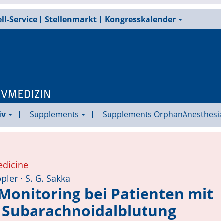
ll-Service
Stellenmarkt
Kongresskalender
iv
Supplements
Supplements OrphanAnesthesi
edicine
ppler · S. G. Sakka
onitoring bei Patienten mit
 Subarachnoidalblutung