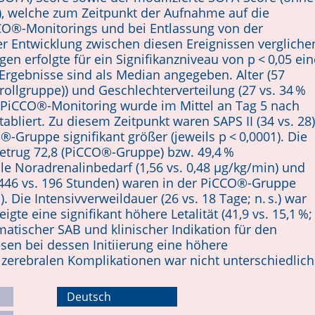
, welche zum Zeitpunkt der Aufnahme auf die
CCO®-Monitorings und bei Entlassung von der
rer Entwicklung zwischen diesen Ereignissen vergliche
n erfolgte für ein Signifikanzniveau von p < 0,05 ein
 Ergebnisse sind als Median angegeben. Alter (57
rollgruppe)) und Geschlechterverteilung (27 vs. 34 %
 PiCCO®-Monitoring wurde im Mittel an Tag 5 nach
abliert. Zu diesem Zeitpunkt waren SAPS II (34 vs. 28)
-Gruppe signifikant größer (jeweils p < 0,0001). Die
trug 72,8 (PiCCO®-Gruppe) bzw. 49,4 %
ale Noradrenalinbedarf (1,56 vs. 0,48 µg/kg/min) und
446 vs. 196 Stunden) waren in der PiCCO®-Gruppe
). Die Intensivverweildauer (26 vs. 18 Tage; n. s.) war
te eine signifikant höhere Letalität (41,9 vs. 15,1 %;
umatischer SAB und klinischer Indikation für den
en bei dessen Initiierung eine höhere
 zerebralen Komplikationen war nicht unterschiedlich
Deutsch