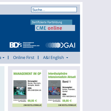
a
Online First
A&I English