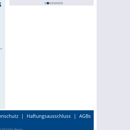
s
enschutz
|
Haftungsausschluss
|
AGBs
170-5334 (Print)