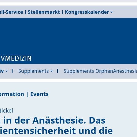
ll-Service
Stellenmarkt
Kongresskalender
iv
Supplements
Supplements OrphanAnesthesi
ormation | Events
ickel
 in der Anästhesie. Das
ientensicherheit und die