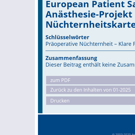
European Patient S
Anästhesie-Projekt 
Nüchternheitskarte
Schlüsselwörter
Präoperative Nüchternheit – Klare F
Zusammenfassung
Dieser Beitrag enthält keine Zus
zum PDF
Zurück zu den Inhalten von 01-2025
Drucken
© 2003-2020 Anä