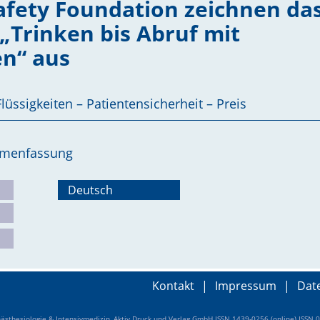
afety Foundation zeichnen da
„Trinken bis Abruf mit
n“ aus
lüssigkeiten – Patientensicherheit – Preis
ammenfassung
Deutsch
Kontakt
|
Impressum
|
Dat
sthesiologie & Intensivmedizin, Aktiv Druck und Verlag GmbH ISSN 1439-0256 (online) ISSN 0