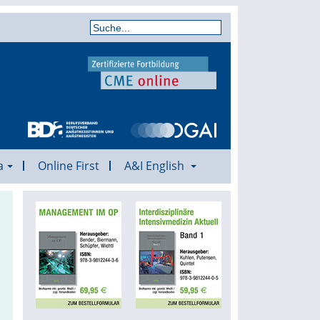
a
Online First
A&I English