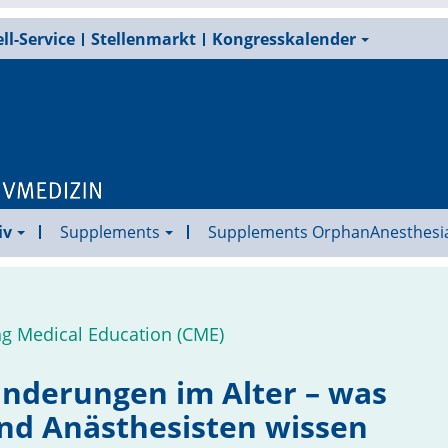
ll-Service
Stellenmarkt
Kongresskalender
iv
Supplements
Supplements OrphanAnesthesi
ing Medical Education (CME)
än­derungen im Alter – was
nd Anästhesisten wissen