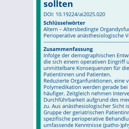
sollten
DOI: 10.19224/ai2025.020
Schlüsselwörter
Altern – Altersbedingte Organdysfu
Periopera­tive anästhesiologische 
Zusammenfassung
Infolge der demographischen Entwic
die sich einem operativen Eingriff
unmittelbare Konsequenzen für die 
Patientinnen und Patienten.
Reduzierte Organfunktionen, eine v
Polymedikation werden gerade bei 
häufiger. Zeitgleich neh­men Inter
Durchführbarkeit aufgrund des medi
zu. Aus anästhesio­lo­gischer Sicht 
Gruppe der geriatrischen Patienti
spezifische perioperative Behandl
umfassende Kenntnisse (patho-)ph