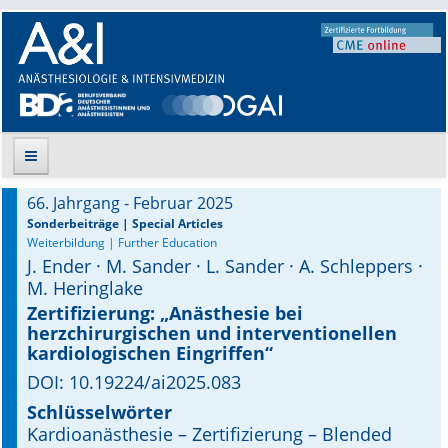
66. Jahrgang - Februar 2025
Suche
Sonderbeiträge | Special Articles
Weiterbildung | Further Education
J. Ender · M. Sander · L. Sander · A. Schleppers ·
Aktuelle Ausgabe
M. Heringlake
Leitlinien
Zertifizierung: „Anästhesie bei
herzchirurgischen und interventionellen
kardiologischen Eingriffen“
Archiv
DOI: 10.19224/ai2025.083
Supplements
Schlüsselwörter
Kardioanästhesie – Zertifizierung – Blended
Supplements OrphanAnesthesia