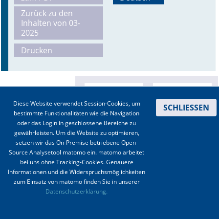
Zurück zu den
Online First
Inhalten von 03-
2025
A&I English
Drucken
Mediadaten
Autoren-Service
Diese Website verwendet Session-Cookies, um
Bestell-Service
SCHLIESSEN
bestimmte Funktionalitäten wie die Navigation
oder das Login in geschlossene Bereiche zu
Stellenmarkt
gewährleisten. Um die Website zu optimieren,
setzen wir das On-Premise betriebene Open-
Kongresskalender
Source Analysetool matomo ein. matomo arbeitet
bei uns ohne Tracking-Cookies. Genauere
Informationen und die Widerspruchsmöglichkeiten
zum Einsatz von matomo finden Sie in unserer
Kontakt
|
Impressum
|
Datenschutz
|
Haftungsausschluss
|
AGBs
Datenschutzerklärung.
© 2003-2020 Anästhesiologie & Intensivmedizin, Aktiv Druck und Verlag GmbH ISSN 1439-
0256 (online) ISSN 0170-5334 (Print)