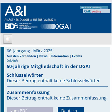
66. Jahrgang - März 2025
Suche
Aus den Verbänden | News | Information | Events
DGAInfo
50-jährige Mitgliedschaft in der DGAI
Aktuelle Ausgabe
Schlüsselwörter
Leitlinien
Dieser Beitrag enthält keine Schlüsselwörter
Archiv
Zusammenfassung
Dieser Beitrag enthält keine Zusammenfassung
Supplements
zum PDF
Deutsch
Supplements OrphanAnesthesia