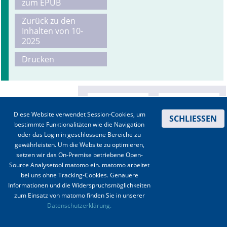
zum EPUB
Zurück zu den
Inhalten von 10-
2025
Drucken
Diese Website verwendet Session-Cookies, um
SCHLIESSEN
bestimmte Funktionalitäten wie die Navigation
oder das Login in geschlossene Bereiche zu
gewährleisten. Um die Website zu optimieren,
setzen wir das On-Premise betriebene Open-
Source Analysetool matomo ein. matomo arbeitet
bei uns ohne Tracking-Cookies. Genauere
Informationen und die Widerspruchsmöglichkeiten
zum Einsatz von matomo finden Sie in unserer
Kontakt
|
Impressum
|
Datenschutz
|
Haftungsausschluss
|
AGBs
Datenschutzerklärung.
© 2003-2020 Anästhesiologie & Intensivmedizin, Aktiv Druck und Verlag GmbH ISSN 1439-