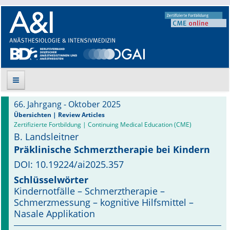
66. Jahrgang - Oktober 2025
Suche
Übersichten | Review Articles
Zertifizierte Fortbildung | Continuing Medical Education (CME)
B. Landsleitner
Aktuelle Ausgabe
Präklinische Schmerztherapie bei Kindern
Leitlinien
DOI: 10.19224/ai2025.357
Schlüsselwörter
Archiv
Kindernotfälle – Schmerztherapie –
Schmerzmessung – kognitive Hilfsmittel –
Supplements
Nasale Applikation
Supplements OrphanAnesthesia