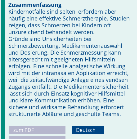
Zusammenfassung
Kindernotfälle sind selten, erfordern aber
Online First
häufig eine effektive Schmerztherapie. Studien
zeigen, dass Schmerzen bei Kindern oft
A&I English
unzureichend behandelt werden.
Gründe sind Unsicherheiten bei
Mediadaten
Schmerzbewertung, Medikamentenauswahl
und Dosierung. Die Schmerzmessung kann
Autoren-Service
altersgerecht mit geeigneten Hilfsmitteln
erfolgen. Eine schnelle analgetische Wirkung
Bestell-Service
wird mit der intranasalen Applikation erreicht,
weil die zeitaufwändige Anlage eines venösen
Stellenmarkt
Zugangs entfällt. Die Medikamentensicherheit
lässt sich durch Einsatz kognitiver Hilfsmittel
Kongresskalender
und klare Kommunikation erhöhen. Eine
sichere und wirksame Behandlung erfordert
strukturierte Abläufe und geschulte Teams.
zum PDF
Deutsch