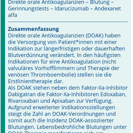
Direkte orale Antikoagulanzien – Blutung –
Gerinnungstests – Idarucizumab – Andexanet
Online First
alfa
A&I English
Zusammenfassung
Direkte orale Antikoagulanzien (DOAK) haben
Mediadaten
die Versorgung von Patient*innen mit einer
Indikation zur längerfristigen oder dauerhaften
Autoren-Service
Blutverdünnung verändert. In den häufigsten
Indikationen für eine Antikoagulation (nicht
Bestell-Service
valvuläres Vorhofflimmern und Therapie der
venösen Thromboembolie) stellen sie die
Stellenmarkt
Erstlinientherapie dar.
Als DOAK stehen neben dem Faktor-IIa-Inhibitor
Kongresskalender
Dabigatran die Faktor-Xa-Inhibitoren Edoxaban,
Rivaroxaban und Apixaban zur Verfügung.
Aufgrund erweiterter Indikationsstellungen
steigt die Zahl an DOAK-Verordnungen und
somit auch die Inzidenz DOAK-assoziierter
Blutungen. Lebensbedrohliche Blutungen unter