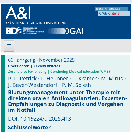
66. Jahrgang - November 2025
Suche
Übersichten | Review Articles
Zertifizierte Fortbildung | Continuing Medical Education (CME)
P. L. Petrick · L. Heubner · T. Kramer · M. Mirus ·
Aktuelle Ausgabe
J. Beyer-Westendorf · P. M. Spieth
Leitlinien
Blutungsmanagement unter Therapie mit
direkten oralen Anti­koagulanzien. Experten-
Empfehlungen zu Diagnostik und Vorgehen
Archiv
im Notfall
Supplements
DOI: 10.19224/ai2025.413
Schlüsselwörter
Supplements OrphanAnesthesia