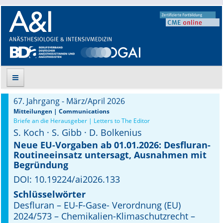
67. Jahrgang - März/April 2026
Suche
Mitteilungen | Communications
Briefe an die Herausgeber | Letters to The Editor
S. Koch · S. Gibb · D. Bolkenius
Aktuelle Ausgabe
Neue EU-Vorgaben ab 01.01.2026: Desfluran-
Routineeinsatz untersagt, Ausnahmen mit
Leitlinien
Begründung
Archiv
DOI: 10.19224/ai2026.133
Schlüsselwörter
Supplements
Desfluran – EU-F-Gase- Verordnung (EU)
2024/573 – Chemikalien-Klimaschutzrecht –
Supplements OrphanAnesthesia