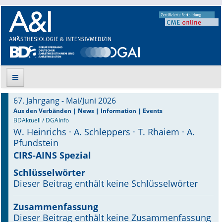
67. Jahrgang - Mai/Juni 2026
Suche
Aus den Verbänden | News | Information | Events
BDAktuell / DGAInfo
W. Heinrichs · A. Schleppers · T. Rhaiem · A.
Aktuelle Ausgabe
Pfundstein
Leitlinien
CIRS-AINS Spezial
Schlüsselwörter
Archiv
Dieser Beitrag enthält keine Schlüsselwörter
Supplements
Zusammenfassung
Dieser Beitrag enthält keine Zusammenfassung
Supplements OrphanAnesthesia