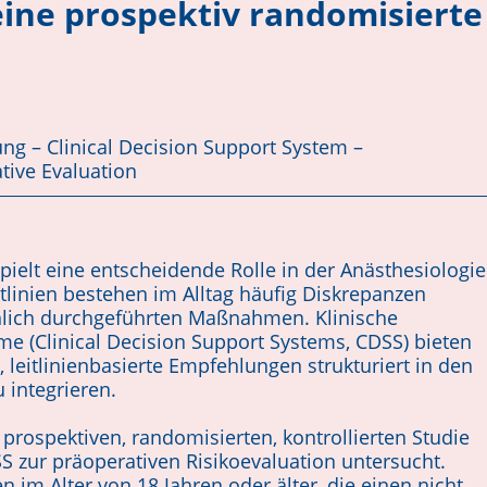
eine prospektiv randomisierte
ng – Clinical Decision Support System –
tive Evaluation
pielt eine entscheidende Rolle in der Anäs­thesiologie
itlinien bestehen im Alltag häufig Diskrepanzen
lich durchgeführten Maßnahmen. Klinische
 (Clinical Deci­sion Support Systems, CDSS) bieten
 leitlinienbasierte Empfehlungen strukturiert in den
 integrieren.
prospektiven, randomisierten, kontrollierten Studie
 zur präoperativen Risikoevaluation untersucht.
 im Alter von 18 Jahren oder älter, die einen nicht