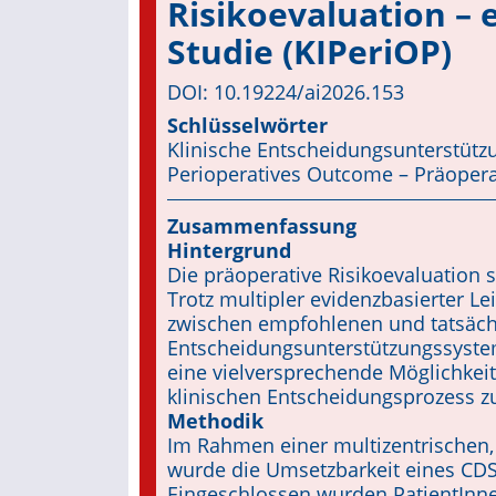
Risikoevaluation – 
Studie (KIPeriOP)
DOI: 10.19224/ai2026.153
Schlüsselwörter
Klinische Entscheidungsunterstützu
Perioperatives Outcome – Präopera
Zusammenfassung
Hintergrund
Die präoperative Risikoevaluation s
Trotz multipler evidenzbasierter Le
zwischen empfohlenen und tatsäch
Entscheidungsunterstützungssysteme
eine vielversprechende Möglichkeit,
klinischen Entscheidungsprozess zu
Methodik
Im Rahmen einer multizentrischen, 
wurde die Umsetzbarkeit eines CDSS
Eingeschlossen wurden PatientInnen