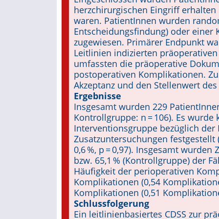
herzchirurgischen Eingriff erhalten s
waren. Pa­tientInnen wurden random
Entscheidungsfindung) oder einer 
zugewiesen. Primärer Endpunkt war
Leitlinien indizierten präoperativ
umfassten die präoperative Dokumen
postoperativen Komplikationen. Zus
Akzeptanz und den Stellenwert des
Ergebnisse
Insgesamt wurden 229 PatientInnen 
Kontrollgruppe: n = 106). Es wurde 
Interventionsgruppe bezüglich der 
Zusatzuntersuchungen festgestellt 
0,6 %, p = 0,97). Insgesamt wurden
bzw. 65,1 % (Kontrollgruppe) der Fäl
Häufigkeit der perioperativen Komp
Komplikationen (0,54 Komplikationen
Komplikationen (0,51 Komplikationen
Schlussfolgerung
Ein leitlinienbasiertes CDSS zur prä