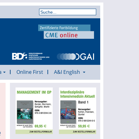
a
Online First
A&I English
e