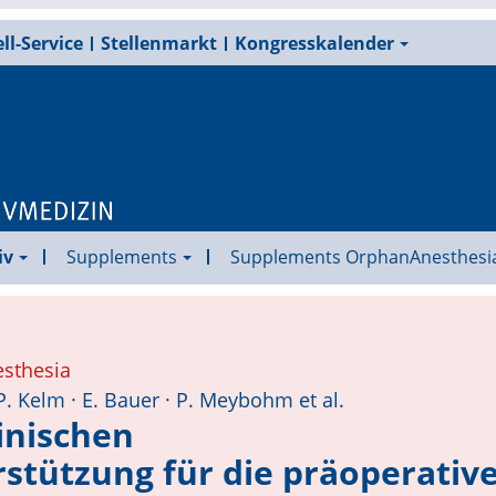
ll-Service
Stellenmarkt
Kongresskalender
iv
Supplements
Supplements OrphanAnesthesi
esthesia
· P. Kelm · E. Bauer · P. Meybohm et al.
linischen
stützung für die präoperativ