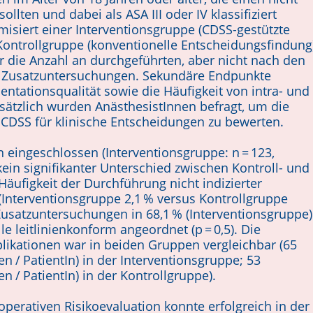
ollten und dabei als ASA III oder IV klassifiziert
isiert einer Interventionsgruppe (CDSS-gestützte
Kontrollgruppe (konventionelle Entscheidungsfindung
 die Anzahl an durchgeführten, aber nicht nach den
en Zusatzuntersuchungen. Se­kundäre Endpunkte
tationsqualität sowie die Häufigkeit von intra- und
ätzlich wur­­den AnästhesistInnen befragt, um die
 CDSS für klinische Entscheidungen zu bewerten.
eingeschlossen (Interventionsgruppe: n = 123,
kein signifikanter Unterschied zwischen Kontroll- und
Häufigkeit der Durchführung nicht indizierter
(Interventionsgruppe 2,1 % versus Kontrollgruppe
 Zusatzuntersuchungen in 68,1 % (Interventionsgruppe)
le leit­linienkonform angeordnet (p = 0,5). Die
likationen war in beiden Gruppen vergleichbar (65
 / PatientIn) in der Inter­ventionsgruppe; 53
 / PatientIn) in der Kon­trollgruppe).
ope­rativen Risikoevaluation konnte erfolg­reich in der