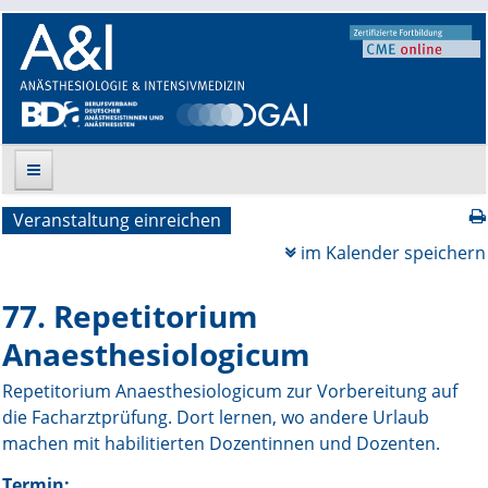
Veranstaltung einreichen
Suche
im Kalender speichern
Aktuelle Ausgabe
77. Repetitorium
Leitlinien
Anaesthesiologicum
Archiv
Repetitorium Anaesthesiologicum zur Vorbereitung auf
die Facharztprüfung. Dort lernen, wo andere Urlaub
Supplements
machen mit habilitierten Dozentinnen und Dozenten.
Supplements OrphanAnesthesia
Termin: