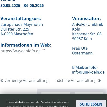
30.05.2026 - 06.06.2026
Online First
Veranstaltungsort:
Veranstalter:
A&I English
Europahaus Mayrhofen
AnFoFo (Uniklinik
Durster Str. 225
Köln)
Mediadaten
A-6290 Mayrhofen
Kerpener Str. 68
50937 Köln
Autoren-Service
Informationen im Web:
Frau Ute
https://www.anfofo.de
Bestell-Service
Ostermann
Stellenmarkt
E-Mail: anfofo-
info@uni-koeln.de
Kongresskalender
vorherige Veranstaltung
nächste Veranstaltung
Diese Website verwendet Session-Cookies, um
SCHLIESSEN
bestimmte Funktionalitäten wie die Navigation