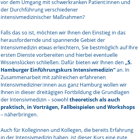
vor dem Umgang mit schwerkranken Patient:innen und
der Durchführung verschiedener
Online First
intensivmedizinischer Maßnahmen?
A&I English
Falls das so ist, möchten wir Ihnen den Einstieg in das
Mediadaten
herausfordernde und spannende Gebiet der
Intensivmedizin etwas erleichtern, Sie bestmöglich auf Ihre
Autoren-Service
ersten Dienste vorbereiten und hierbei eventuelle
Wissenslücken schließen. Dafür bieten wir Ihnen den
„5.
Bestell-Service
Hamburger Einführungskurs Intensivmedizin“
an. In
Zusammenarbeit mit zahlreichen erfahrenen
Stellenmarkt
Intensivmediziner:innen aus ganz Hamburg wollen wir
Ihnen in dieser dreitägigen Fortbildung die Grundlagen
Kongresskalender
der Intensivmedizin – sowohl
theoretisch als auch
praktisch, in Vorträgen, Fallbeispielen und Workshops
– näherbringen.
Auch für Kolleginnen und Kollegen, die bereits Erfahrung
in der Intensivmedizin haben, ist dieser Kurs eine gute