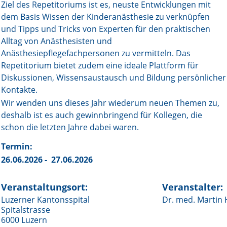
Ziel des Repetitoriums ist es, neuste Entwicklungen mit
dem Basis Wissen der Kinderanästhesie zu verknüpfen
Online First
und Tipps und Tricks von Experten für den praktischen
Alltag von Anästhesisten und
A&I English
Anästhesiepflegefachpersonen zu vermitteln. Das
Mediadaten
Repetitorium bietet zudem eine ideale Plattform für
Diskussionen, Wissensaustausch und Bildung persönlicher
Autoren-Service
Kontakte.
Wir wenden uns dieses Jahr wiederum neuen Themen zu,
Bestell-Service
deshalb ist es auch gewinnbringend für Kollegen, die
schon die letzten Jahre dabei waren.
Stellenmarkt
Termin:
Kongresskalender
26.06.2026 - 27.06.2026
Veranstaltungsort:
Veranstalter:
Luzerner Kantonsspital
Dr. med. Martin 
Spitalstrasse
6000 Luzern