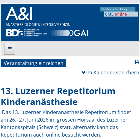
Veranstaltung einreichen
Suche
im Kalender speichern
Aktuelle Ausgabe
13. Luzerner Repetitorium
Leitlinien
Kinderanästhesie
Archiv
Das 13. Luzerner Kinderanästhesie Repetitorium findet
am 26.- 27. Juni 2026 im grossen Hörsaal des Luzerner
Supplements
Kantonsspitals (Schweiz) statt, alternativ kann das
Repetitorium auch online besucht werden.
Supplements OrphanAnesthesia