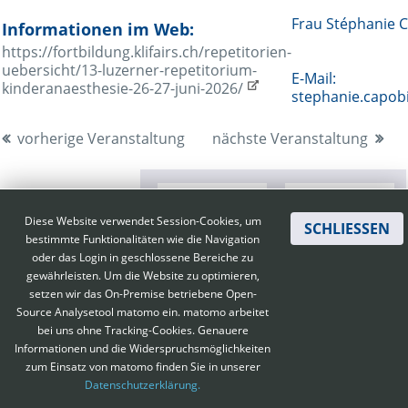
Frau Stéphanie 
Informationen im Web:
https://fortbildung.klifairs.ch/repetitorien-
uebersicht/13-luzerner-repetitorium-
E-Mail:
kinderanaesthesie-26-27-juni-2026/
stephanie.capob
vorherige Veranstaltung
nächste Veranstaltung
Diese Website verwendet Session-Cookies, um
SCHLIESSEN
bestimmte Funktionalitäten wie die Navigation
oder das Login in geschlossene Bereiche zu
gewährleisten. Um die Website zu optimieren,
setzen wir das On-Premise betriebene Open-
Source Analysetool matomo ein. matomo arbeitet
bei uns ohne Tracking-Cookies. Genauere
Informationen und die Widerspruchsmöglichkeiten
zum Einsatz von matomo finden Sie in unserer
Kontakt
|
Impressum
|
Datenschutz
|
Haftungsausschluss
|
AGBs
Datenschutzerklärung.