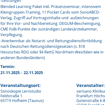
-Leistungen
Blended Learning Paket inkl. Präsenzseminar, intensivem
Online First
Kleingruppen-Training, 11 Pocket Cards vom SonoABCD-
Verlag, Zugriff auf Vortragsinhalte und -aufzeichnungen
A&I English
für Ihre Vor- und Nachbereitung. DEGUM-Bescheinigung,
CME FoBi-Punkte der zuständigen Landesärztekammer,
Mediadaten
Verpflegung.
Autoren-Service
-Anerkennbar als Notarzt- und Rettungsdienstfortbildung
nach Deutschen Rettungsdienstgesetzen (s. §18
Bestell-Service
Hessisches RDG oder §4 RettG Nordrhein-Westfalen wie in
anderen Bundesländern)
Stellenmarkt
Termin:
Kongresskalender
21.11.2025 - 22.11.2025
Veranstaltungsort:
Veranstalter:
Sonoskopie Lernstudio
varisano Klinik
Feldstraße 1
Frankfurt Höchs
65719 Hofheim (Taunus)
Gotenstraße 6-