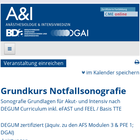
Veranstaltung einreichen
Suche
im Kalender speichern
Aktuelle Ausgabe
Grundkurs Notfallsonografie
Leitlinien
Sonografie Grundlagen für Akut- und Intensiv nach
DEGUM Curriculum inkl. eFAST und FEEL / Basis TTE
Archiv
Supplements
DEGUM zertifiziert (äquiv. zu den AFS Modulen 3 & PFE 1;
DGAI)
Supplements OrphanAnesthesia