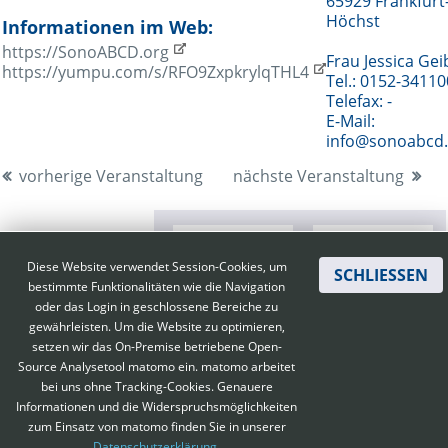
65929 Frankfurt
Höchst
Informationen im Web:
https://SonoABCD.org
Frau Jessica Gei
https://yumpu.com/s/RFO9ZxpkrylqTHL4
Tel.: 0152-3411
Telefax: -
E-Mail:
info@sonoabcd.
vorherige Veranstaltung
nächste Veranstaltung
Diese Website verwendet Session-Cookies, um
SCHLIESSEN
bestimmte Funktionalitäten wie die Navigation
oder das Login in geschlossene Bereiche zu
gewährleisten. Um die Website zu optimieren,
setzen wir das On-Premise betriebene Open-
Source Analysetool matomo ein. matomo arbeitet
bei uns ohne Tracking-Cookies. Genauere
Informationen und die Widerspruchsmöglichkeiten
zum Einsatz von matomo finden Sie in unserer
Kontakt
|
Impressum
|
Datenschutz
|
Haftungsausschluss
|
AGBs
Datenschutzerklärung.