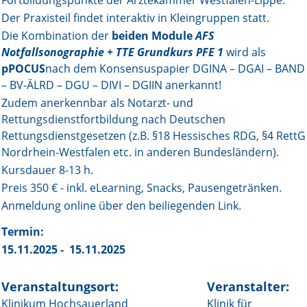
Fortbildungspunkte der Ärztekammer Westfalen-Lippe.
Der Praxisteil findet interaktiv in Kleingruppen statt.
Online First
Die Kombination der
beiden Module
AFS
Notfallsonographie +
TTE Grundkurs PFE 1
wird als
A&I English
pPOCUS
nach dem Konsensuspapier DGINA – DGAI – BAND
– BV-ÄLRD – DGU – DIVI – DGIIN anerkannt!
Mediadaten
Zudem anerkennbar als Notarzt- und
Autoren-Service
Rettungsdienstfortbildung nach Deutschen
Rettungsdienstgesetzen (z.B. §18 Hessisches RDG, §4 RettG
Bestell-Service
Nordrhein-Westfalen etc. in anderen Bundesländern).
Kursdauer 8-13 h.
Stellenmarkt
Preis 350 € - inkl. eLearning, Snacks, Pausengetränken.
Anmeldung online über den beiliegenden Link.
Kongresskalender
Termin:
15.11.2025 - 15.11.2025
Veranstaltungsort:
Veranstalter:
Klinikum Hochsauerland
Klinik für