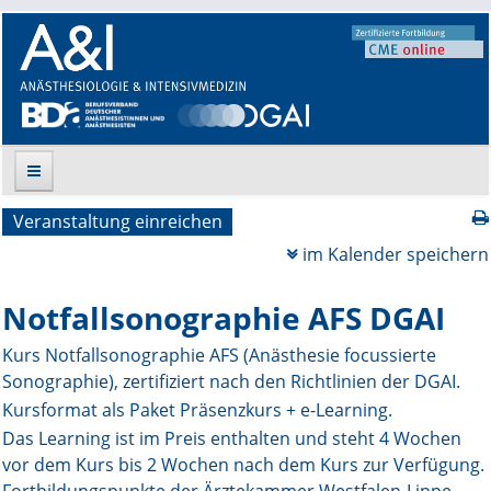
Veranstaltung einreichen
Suche
im Kalender speichern
Aktuelle Ausgabe
Notfallsonographie AFS DGAI
Leitlinien
Kurs Notfallsonographie AFS (Anästhesie focussierte
Sonographie), zertifiziert nach den Richtlinien der DGAI.
Archiv
Kursformat als Paket Präsenzkurs + e-Learning.
Supplements
Das Learning ist im Preis enthalten und steht 4 Wochen
vor dem Kurs bis 2 Wochen nach dem Kurs zur Verfügung.
Supplements OrphanAnesthesia