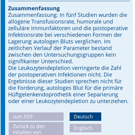
Zusammenfassung
Online First
Zusammenfassung: In fünf Studien wurden die
allogene Transfusionsrate, humorale und
A&I English
zelluläre Immunfaktoren und die postoperative
Infektionsrate bei verschiedenen Formen der
Mediadaten
Lagerung autologen Bluts verglichen. Im
zeitlichen Verlauf der Parameter bestand
Autoren-Service
zwischen den Untersuchungsgruppen kein
signifikanter Unterschied.
Bestell-Service
Die Leukozytendepletion verringerte die Zahl
der postoperativen Infektionen nicht. Die
Stellenmarkt
Ergebnisse dieser Studien sprechen nicht für
die Forderung, autologes Blut für die primäre
Kongresskalender
Hüftgelenkendoprothetik einer Separierung
oder einer Leukozytendepletion zu unterziehen.
zum PDF
Deutsch
Zurück zu den
Englisch
Inhalten von