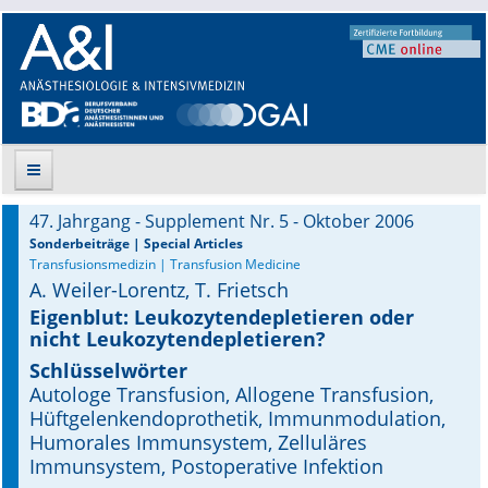
47. Jahrgang - Supplement Nr. 5 - Oktober 2006
Suche
Sonderbeiträge | Special Articles
Transfusionsmedizin | Transfusion Medicine
A. Weiler-Lorentz, T. Frietsch
Aktuelle Ausgabe
Eigenblut: Leukozytendepletieren oder
nicht Leukozytendepletieren?
Leitlinien
Schlüsselwörter
Archiv
Autologe Transfusion, Allogene Transfusion,
Hüftgelenkendoprothetik, Immunmodulation,
Supplements
Humorales Immunsystem, Zelluläres
Immunsystem, Postoperative Infektion
Supplements OrphanAnesthesia