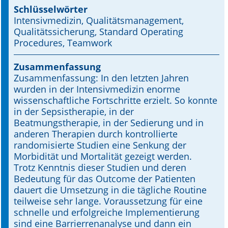
Schlüsselwörter
Intensivmedizin, Qualitätsmanagement,
Online First
Qualitätssicherung, Standard Operating
Procedures, Teamwork
A&I English
Mediadaten
Zusammenfassung
Zusammenfassung: In den letzten Jahren
Autoren-Service
wurden in der Intensivmedizin enorme
wissenschaftliche Fortschritte erzielt. So konnte
Bestell-Service
in der Sepsistherapie, in der
Beatmungstherapie, in der Sedierung und in
Stellenmarkt
anderen Therapien durch kontrollierte
randomisierte Studien eine Senkung der
Kongresskalender
Morbidität und Mortalität gezeigt werden.
Trotz Kenntnis dieser Studien und deren
Bedeutung für das Outcome der Patienten
dauert die Umsetzung in die tägliche Routine
teilweise sehr lange. Voraussetzung für eine
schnelle und erfolgreiche Implementierung
sind eine Barrierrenanalyse und dann ein