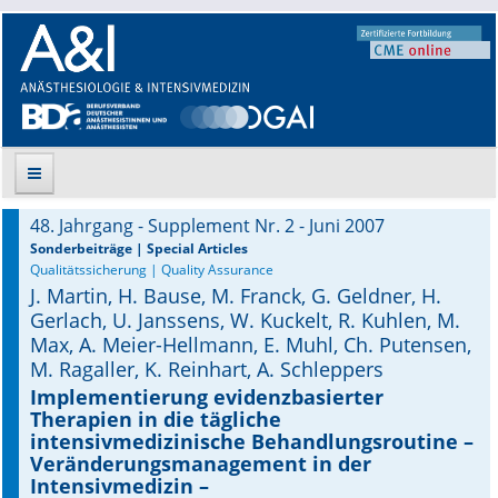
48. Jahrgang - Supplement Nr. 2 - Juni 2007
Suche
Sonderbeiträge | Special Articles
Qualitätssicherung | Quality Assurance
J. Martin, H. Bause, M. Franck, G. Geldner, H.
Aktuelle Ausgabe
Gerlach, U. Janssens, W. Kuckelt, R. Kuhlen, M.
Max, A. Meier-Hellmann, E. Muhl, Ch. Putensen,
Leitlinien
M. Ragaller, K. Reinhart, A. Schleppers
Archiv
Implementierung evidenzbasierter
Therapien in die tägliche
intensivmedizinische Behandlungsroutine –
Supplements
Veränderungsmanagement in der
Intensivmedizin –
Supplements OrphanAnesthesia