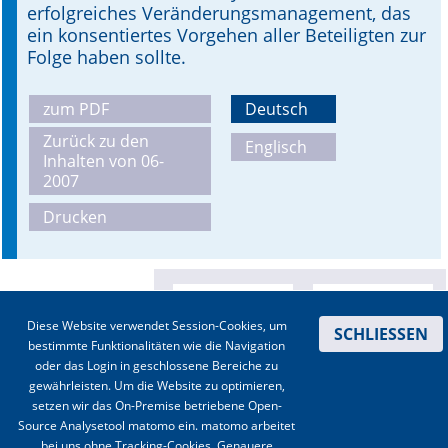
erfolgreiches Veränderungsmanagement, das
ein konsentiertes Vorgehen aller Beteiligten zur
Folge haben sollte.
zum PDF
Deutsch
Zurück zu den
Englisch
Inhalten von 06-
2007
Drucken
Diese Website verwendet Session-Cookies, um
SCHLIESSEN
bestimmte Funktionalitäten wie die Navigation
oder das Login in geschlossene Bereiche zu
gewährleisten. Um die Website zu optimieren,
setzen wir das On-Premise betriebene Open-
Source Analysetool matomo ein. matomo arbeitet
bei uns ohne Tracking-Cookies. Genauere