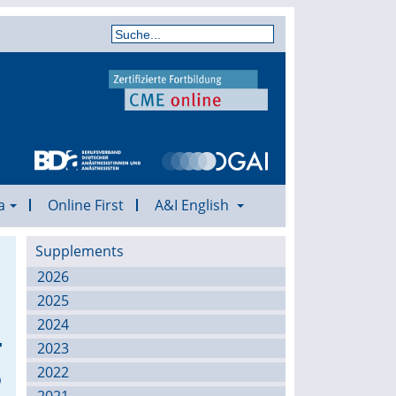
a
Online First
A&I English
Supplements
2026
2025
2024
r
2023
5
2022